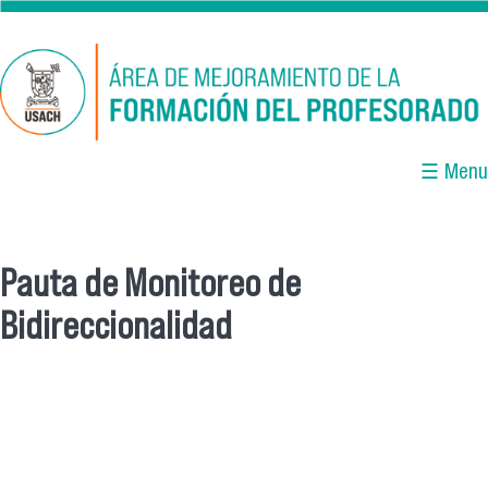
Pasar al contenido principal
☰ Menu
Pauta de Monitoreo de
Se encuentra usted aquí
Bidireccionalidad